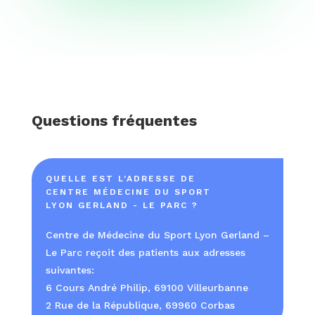
Questions fréquentes
QUELLE EST L'ADRESSE DE
CENTRE MÉDECINE DU SPORT
LYON GERLAND - LE PARC ?
Centre de Médecine du Sport Lyon Gerland –
Le Parc reçoit des patients aux adresses
suivantes:
6 Cours André Philip, 69100 Villeurbanne
2 Rue de la République, 69960 Corbas